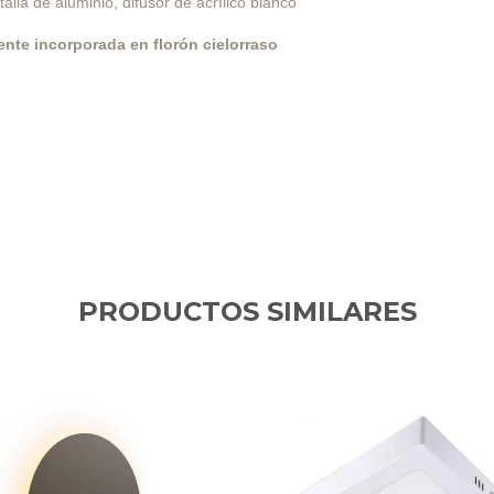
talla de aluminio,
difusor de acrílico blanco
uente incorporada en florón cielorraso
PRODUCTOS SIMILARES